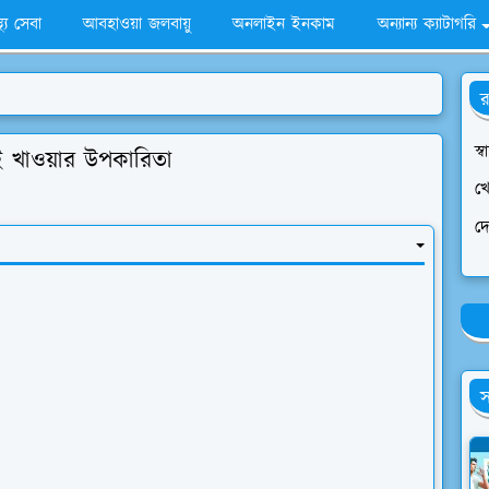
স্থ্য সেবা
আবহাওয়া জলবায়ু
অনলাইন ইনকাম
অন্যান্য ক্যাটাগরি
র
স্ব
রই খাওয়ার উপকারিতা
খে
দ
স