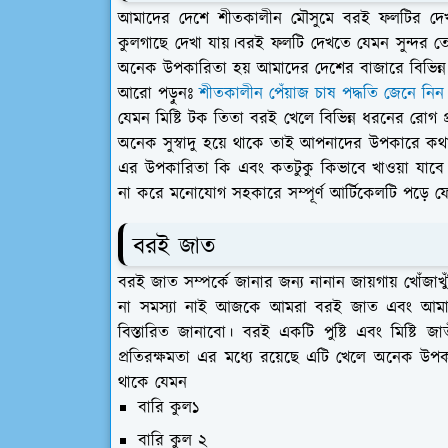
আমাদের দেশে শীতকালীন মৌসুমে বরই ফলটির দেখ
কুলগাছে দেখা যায়।বরই ফলটি দেখতে যেমন সুন্দর তেম
অনেক উপকারিতা হয় আমাদের দেশের বাজারে বিভিন্ন
আরো পড়ুনঃ
শীতকালীন পেঁয়াজ চাষ পদ্ধতি জেনে নিন
যেমন মিষ্টি টক তিতা বরই খেলে বিভিন্ন ধরনের রোগ 
অনেক সুস্বাদু হয়ে থাকে তাই আপনাদের উপকারে কথা 
এর উপকারিতা কি এবং কতটুকু কিভাবে খাওয়া যাবে 
না করে মনোযোগ সহকারে সম্পূর্ণ আর্টিকেলটি পড়ে ফ
বরই জাত
বরই জাত সম্পর্কে জানার জন্য নানান জায়গায় খোঁ
না সমস্যা নাই আজকে আমরা বরই জাত এবং আমাদে
বিস্তারিত জানাবো। বরই একটি পুষ্টি এবং মিষ্টি 
প্রতিরক্ষমতা এর মধ্যে রয়েছে এটি খেলে অনেক উপক
থাকে যেমন
বারি কুল১
বারি কুল ২