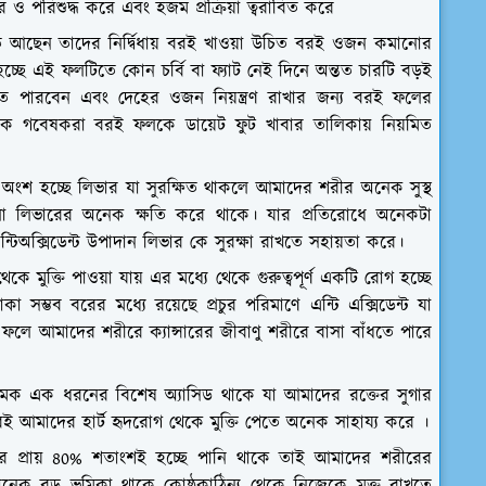
 ও পরিশুদ্ধ করে এবং হজম প্রক্রিয়া ত্বরাবিত করে
িন্তিত আছেন তাদের নির্দ্বিধায় বরই খাওয়া উচিত বরই ওজন কমানোর
ছে এই ফলটিতে কোন চর্বি বা ফ্যাট নেই দিনে অন্তত চারটি বড়ই
 পারবেন এবং দেহের ওজন নিয়ন্ত্রণ রাখার জন্য বরই ফলের
ক গবেষকরা বরই ফলকে ডায়েট ফুট খাবার তালিকায় নিয়মিত
টি অংশ হচ্ছে লিভার যা সুরক্ষিত থাকলে আমাদের শরীর অনেক সুস্থ
লো লিভারের অনেক ক্ষতি করে থাকে। যার প্রতিরোধে অনেকটা
এন্টিঅক্সিডেন্ট উপাদান লিভার কে সুরক্ষা রাখতে সহায়তা করে।
 মুক্তি পাওয়া যায় এর মধ্যে থেকে গুরুত্বপূর্ণ একটি রোগ হচ্ছে
থাকা সম্ভব বরের মধ্যে রয়েছে প্রচুর পরিমাণে এন্টি এক্সিডেন্ট যা
ফলে আমাদের শরীরে ক্যান্সারের জীবাণু শরীরে বাসা বাঁধতে পারে
ামক এক ধরনের বিশেষ অ্যাসিড থাকে যা আমাদের রক্তের সুগার
বরই আমাদের হার্ট হৃদরোগ থেকে মুক্তি পেতে অনেক সাহায্য করে ।
্তরে প্রায় 80% শতাংশই হচ্ছে পানি থাকে তাই আমাদের শরীরের