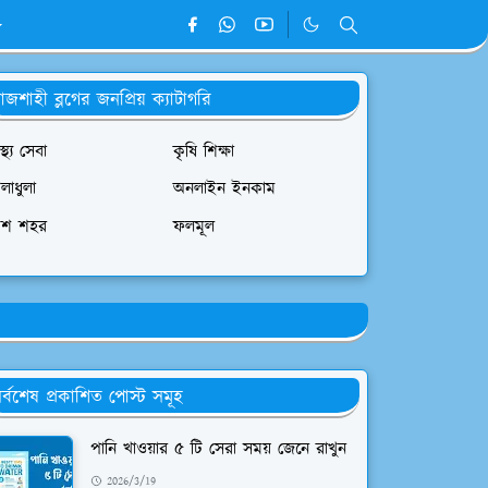
াজশাহী ব্লগের জনপ্রিয় ক্যাটাগরি
াস্থ্য সেবা
কৃষি শিক্ষা
লাধুলা
অনলাইন ইনকাম
েশ শহর
ফলমূল
র্বশেষ প্রকাশিত পোস্ট সমূহ
পানি খাওয়ার ৫ টি সেরা সময় জেনে রাখুন
2026/3/19