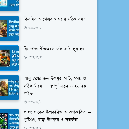
কিসমিস ও খেজুর খাওয়ার সঠিক সময়
2026/2/17
কি খেলে শীতকালে ঠোঁট ফাটা দূর হয়
2025/12/11
আলু চাষের জন্য উপযুক্ত মাটি, সময় ও
সঠিক নিয়ম — সম্পূর্ণ নতুন ও ইউনিক
গাইড
2025/12/5
পালং শাকের উপকারিতা ও অপকারিতা —
পুষ্টিগুণ, স্বাস্থ্য উপকার ও সতর্কতা
2025/12/4