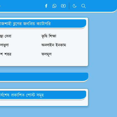
াজশাহী ব্লগের জনপ্রিয় ক্যাটাগরি
াস্থ্য সেবা
কৃষি শিক্ষা
লাধুলা
অনলাইন ইনকাম
েশ শহর
ফলমূল
র্বশেষ প্রকাশিত পোস্ট সমূহ