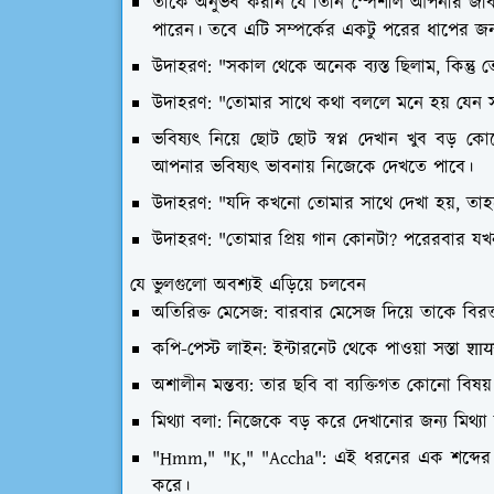
তাকে অনুভব করান যে তিনি স্পেশাল আপনার জীবনে
পারেন। তবে এটি সম্পর্কের একটু পরের ধাপের জন
উদাহরণ: "সকাল থেকে অনেক ব্যস্ত ছিলাম, কিন্তু 
উদাহরণ: "তোমার সাথে কথা বললে মনে হয় যেন সারা
ভবিষ্যৎ নিয়ে ছোট ছোট স্বপ্ন দেখান খুব বড় কোন
আপনার ভবিষ্যৎ ভাবনায় নিজেকে দেখতে পাবে।
উদাহরণ: "যদি কখনো তোমার সাথে দেখা হয়, তা
উদাহরণ: "তোমার প্রিয় গান কোনটা? পরেরবার যখ
যে ভুলগুলো অবশ্যই এড়িয়ে চলবেন
অতিরিক্ত মেসেজ: বারবার মেসেজ দিয়ে তাকে বির
কপি-পেস্ট লাইন: ইন্টারনেট থেকে পাওয়া সস্তা शा
অশালীন মন্তব্য: তার ছবি বা ব্যক্তিগত কোনো বিষ
মিথ্যা বলা: নিজেকে বড় করে দেখানোর জন্য মিথ্
"Hmm," "K," "Accha": এই ধরনের এক শব্দের উ
করে।