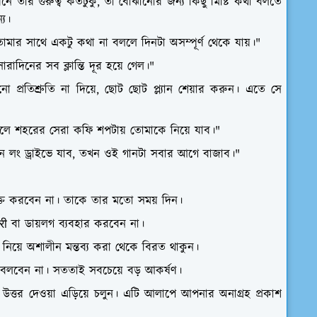
 তার গুরুত্ব কতটুকু, তা বোঝানোর জন্য কিছু মিষ্টি কথা বলতে
্য।
তোমার সাথে একটু কথা না বললে দিনটা অসম্পূর্ণ থেকে যায়।"
দিনের সব ক্লান্তি দূর হয়ে গেল।"
ো প্রতিশ্রুতি না দিয়ে, ছোট ছোট প্ল্যান শেয়ার করুন। এতে সে
হলে শহরের সেরা কফি শপটায় তোমাকে নিয়ে যাব।"
ন লং ড্রাইভে যাব, তখন ওই গানটা সবার আগে বাজাব।"
ক্ত করবেন না। তাকে তার মতো সময় দিন।
यरी বা ডায়লগ ব্যবহার করবেন না।
য় নিয়ে অশালীন মন্তব্য করা থেকে বিরত থাকুন।
যা বলবেন না। সততাই সবচেয়ে বড় আকর্ষণ।
ত্তর দেওয়া এড়িয়ে চলুন। এটি আলাপে আপনার অনাগ্রহ প্রকাশ