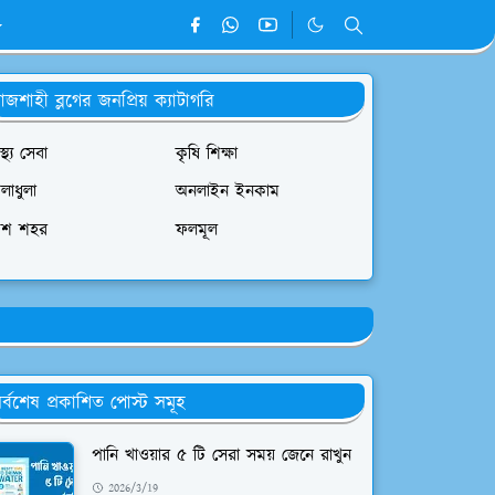
াজশাহী ব্লগের জনপ্রিয় ক্যাটাগরি
াস্থ্য সেবা
কৃষি শিক্ষা
লাধুলা
অনলাইন ইনকাম
েশ শহর
ফলমূল
র্বশেষ প্রকাশিত পোস্ট সমূহ
পানি খাওয়ার ৫ টি সেরা সময় জেনে রাখুন
2026/3/19